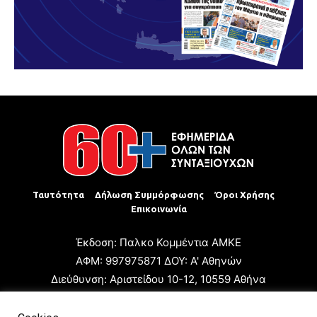
Ταυτότητα
Δήλωση Συμμόρφωσης
Όροι Χρήσης
Επικοινωνία
Έκδοση: Παλκο Κομμέντια ΑΜΚΕ
ΑΦΜ: 997975871 ΔΟΥ: Α' Αθηνών
Διεύθυνση: Αριστείδου 10-12, 10559 Αθήνα
Τηλ: +30 210 3223680
Email: giannis.papageorgioy@gmail.com