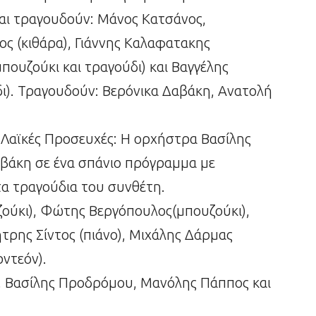
και τραγουδούν: Μάνος Κατσάνος,
ς (κιθάρα), Γιάννης Καλαφατακης
πουζούκι και τραγούδι) και Βαγγέλης
ι). Τραγουδούν: Βερόνικα Δαβάκη, Ανατολή
 Λαϊκές Προσευχές: Η ορχήστρα Βασίλης
αβάκη σε ένα σπάνιο πρόγραμμα µε
α τραγούδια του συνθέτη.
ούκι), Φώτης Βεργόπουλος(μπουζούκι),
τρης Σίντος (πιάνο), Μιχάλης Δάρµας
ρντεόν).
 Βασίλης Προδρόµου, Μανόλης Πάππος και