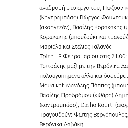
αναδρομή στο έργο του, Παίζουν 
(Κοντραμπάσο),Γιώργος Φουντούκο
(ακορντεόν), Βασίλης Κορακακης (μ
Κορακακης (μπουζούκι και τραγούδ
Μαριόλα και Στέλιος Γαλανός
Τρίτη 18 Φεβρουαρίου στις 21.00:
Τσιτσάνης μαζί µε την Βερόνικα Δ
πολυαγαπημένα αλλά και δυσεύρετ
Μουσικοί: Μανόλης Πάππος (μπουζ
Βασίλης Προδρόµου (κιθάρα),Δηµή
(κοντραμπάσο), Dasho Kourti (ακο
Τραγουδούν: Φώτης Βεργόπουλος,
Βερόνικα Δαβάκη.