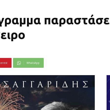
γραμμα παραστάσεω
ειρο
terest
WhatsApp