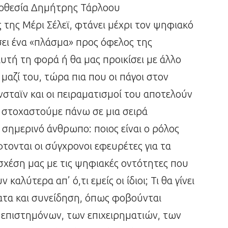
οθεσία Δημήτρης Τάρλοου
της Μέρι Σέλεϊ, φτάνει μέχρι τον ψηφιακό
ει ένα «πλάσμα» προς όφελος της
τή τη φορά ή θα μας προικίσει με άλλο
 μαζί του, τώρα πια που οι πάγοι στον
σταϊν και οι πειραματισμοί του αποτελούν
 στοχαστούμε πάνω σε μια σειρά
ημερινό άνθρωπο: ποιος είναι ο ρόλος
τονται οι σύγχρονοι εφευρέτες για τα
 σχέση μας με τις ψηφιακές οντότητες που
καλύτερα απ’ ό,τι εμείς οι ίδιοι; Τι θα γίνει
ατα και συνείδηση, όπως φοβούνται
ν επιστημόνων, των επιχειρηματιών, των