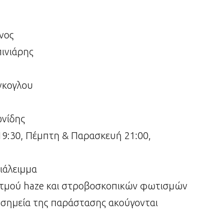
νος
πινιάρης
νκογλου
ωνίδης
19:30, Πέμπτη & Παρασκευή 21:00,
διάλειμμα
ατμού haze και στροβοσκοπικών φωτισμών
να σημεία της παράστασης ακούγονται