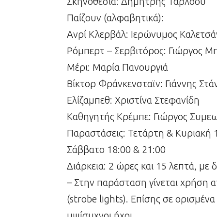
Σκηνοθεσία: Δημήτρης Τάρλοου
Παίζουν (αλφαβητικά):
Ανρί Κλερβάλ: Ιερώνυμος Καλετσά
Ρόμπερτ – Σερβιτόρος: Γιώργος Μ
Μέρι: Μαρία Πανουργιά
Βίκτορ Φράνκενσταϊν: Γιάννης Στά
Ελίζαμπεθ: Χριστίνα Στεφανίδη
Καθηγητής Κρέμπε: Γιώργος Συμε
Παραστάσεις: Τετάρτη & Κυριακή 
Σάββατο 18:00 & 21:00
Διάρκεια: 2 ώρες και 15 λεπτά, με 
– Στην παράσταση γίνεται χρήση 
(strobe lights). Επίσης σε ορισμέ
υψίσυχνοι ήχοι.