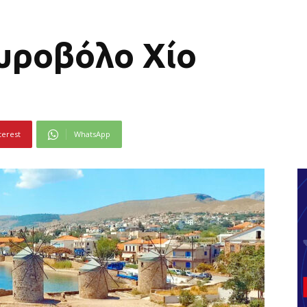
υροβόλο Χίο
terest
WhatsApp