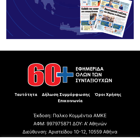
Ταυτότητα
Δήλωση Συμμόρφωσης
Όροι Χρήσης
Επικοινωνία
Έκδοση: Παλκο Κομμέντια ΑΜΚΕ
ΑΦΜ: 997975871 ΔΟΥ: Α' Αθηνών
Διεύθυνση: Αριστείδου 10-12, 10559 Αθήνα
Τηλ: +30 210 3223680