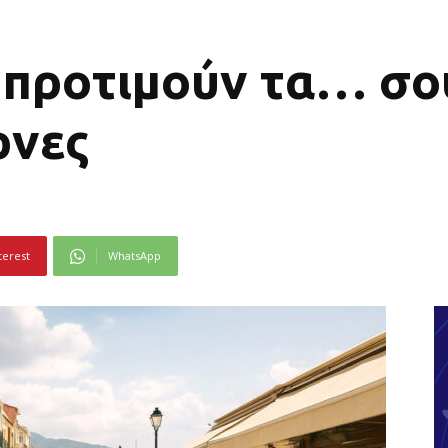
ς προτιμούν τα… σ
ρνες
terest
WhatsApp