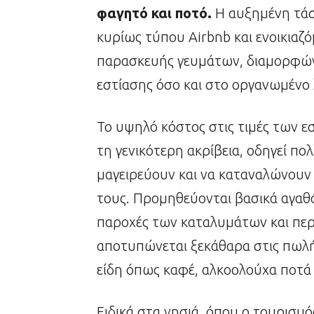
φαγητό και ποτό.
Η αυξημένη τάσ
κυρίως τύπου Airbnb και ενοικια
παρασκευής γευμάτων, διαμορφώνε
εστίασης όσο και στο οργανωμένο
Το υψηλό κόστος στις τιμές των ε
τη γενικότερη ακρίβεια, οδηγεί πο
μαγειρεύουν και να καταναλώνουν
τους. Προμηθεύονται βασικά αγαθά
παροχές των καταλυμάτων και περι
αποτυπώνεται ξεκάθαρα στις πωλή
είδη όπως καφέ, αλκοολούχα ποτά κ
Ειδικά στα νησιά, όπου ο τουρισμό