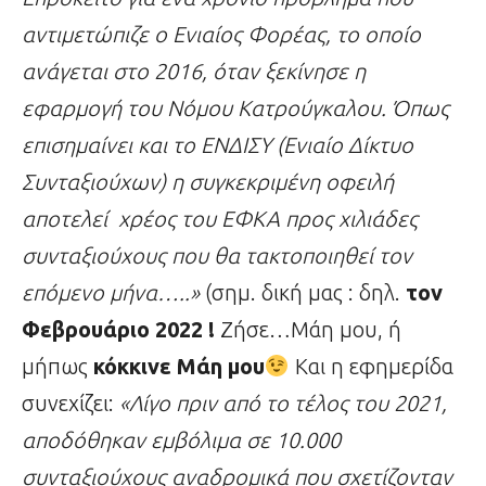
αντιμετώπιζε ο Ενιαίος Φορέας, το οποίο
ανάγεται στο 2016, όταν ξεκίνησε η
εφαρμογή του Νόμου Κατρούγκαλου. Όπως
επισημαίνει και το ΕΝΔΙΣΥ (Ενιαίο Δίκτυο
Συνταξιούχων) η συγκεκριμένη οφειλή
αποτελεί χρέος του ΕΦΚΑ προς χιλιάδες
συνταξιούχους που θα τακτοποιηθεί τον
επόμενο μήνα…..»
(σημ. δική μας : δηλ.
τον
Φεβρουάριο
2022 !
Ζήσε…Μάη μου, ή
μήπως
κόκκινε Μάη μου
Και η εφημερίδα
συνεχίζει:
«Λίγο πριν από το τέλος του 2021,
αποδόθηκαν εμβόλιμα σε 10.000
συνταξιούχους αναδρομικά που σχετίζονταν