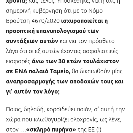
χρόνια;
Και, τέλος: Υποσχέθηκε, ναι ή όχι, η
σημερινή κυβέρνηση ότι με το Νόμο
Βρούτση 4670/2020
ισχυροποιείται η
προοπτική επανυπολογισμού των
συντάξεων αυτών
και για τον πρόσθετο
λόγο ότι οι εξ αυτών έχοντες ασφαλιστικές
εισφορές
άνω των 30 ετών τουλάχιστον
σε ΕΝΑ παλαιό Ταμείο,
θα δικαιωθούν μίας
αναπροσαρμογής των αποδοχών τους και
γι’ αυτόν τον λόγο;
Ποιος, δηλαδή, κοροϊδεύει ποιόν, σ’ αυτή την
χώρα που κλωθογυρίζει ολοχρονίς, ως λένε,
στον …
«σκληρό
πυρήνα»
της ΕΕ (!)