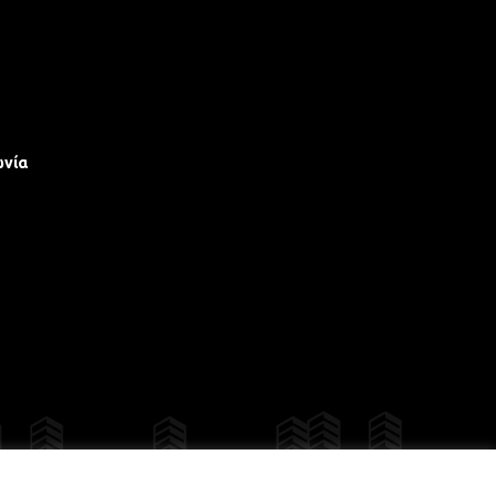
ωνία
γίου