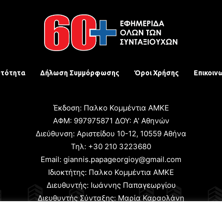
υτότητα
Δήλωση Συμμόρφωσης
Όροι Χρήσης
Επικοιν
Έκδοση: Παλκο Κομμέντια ΑΜΚΕ
ΑΦΜ: 997975871 ΔΟΥ: Α' Αθηνών
Διεύθυνση: Αριστείδου 10-12, 10559 Αθήνα
Τηλ: +30 210 3223680
Email: giannis.papageorgioy@gmail.com
Ιδιοκτήτης: Παλκο Κομμέντια ΑΜΚΕ
Διευθυντής: Ιωάννης Παπαγεωργίου
Διευθυντής Σύνταξης: Μαρία Καραολάνη
χειριστής και Δικαιούχος ονόματος τομέα: Ιωάννης Παπαγεωρ