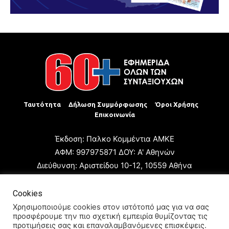
Ταυτότητα
Δήλωση Συμμόρφωσης
Όροι Χρήσης
Επικοινωνία
Έκδοση: Παλκο Κομμέντια ΑΜΚΕ
ΑΦΜ: 997975871 ΔΟΥ: Α' Αθηνών
Διεύθυνση: Αριστείδου 10-12, 10559 Αθήνα
Τηλ: +30 210 3223680
Email: giannis.papageorgioy@gmail.com
Cookies
Ιδιοκτήτης: Παλκο Κομμέντια ΑΜΚΕ
Χρησιμοποιούμε cookies στον ιστότοπό μας για να σας
προσφέρουμε την πιο σχετική εμπειρία θυμίζοντας τις
Διευθυντής: Ιωάννης Παπαγεωργίου
προτιμήσεις σας και επαναλαμβανόμενες επισκέψεις.