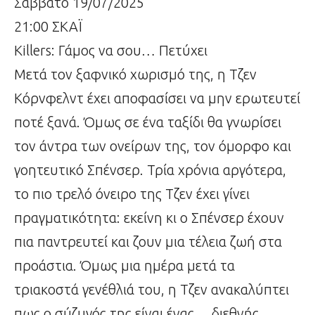
Σάββατο 19/07/2025
21:00 ΣΚΑΪ
Killers: Γάμος να σου… Πετύχει
Μετά τον ξαφνικό χωρισμό της, η Τζεν
Κόρνφελντ έχει αποφασίσει να μην ερωτευτεί
ποτέ ξανά. Όμως σε ένα ταξίδι θα γνωρίσει
τον άντρα των ονείρων της, τον όμορφο και
γοητευτικό Σπένσερ. Τρία χρόνια αργότερα,
το πιο τρελό όνειρο της Τζεν έχει γίνει
πραγματικότητα: εκείνη κι ο Σπένσερ έχουν
πια παντρευτεί και ζουν μια τέλεια ζωή στα
προάστια. Όμως μια ημέρα μετά τα
τριακοστά γενέθλιά του, η Τζεν ανακαλύπτει
πως ο σύζυγός της είναι ένας… διεθνής