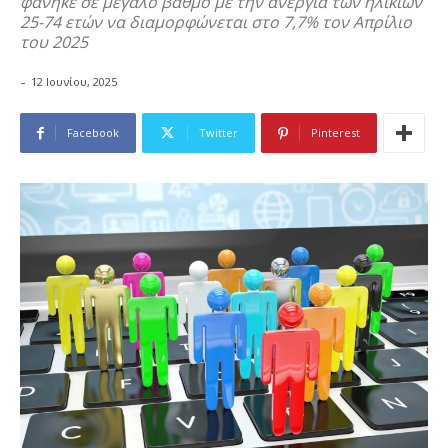
φάνηκε σε μεγάλο βαθμό με την ανεργία των ηλικιών
25-74 ετών να διαμορφώνεται στο 7,7% τον Απρίλιο
του 2025
-
12 Ιουνίου, 2025
Facebook
Twitter
Pinterest