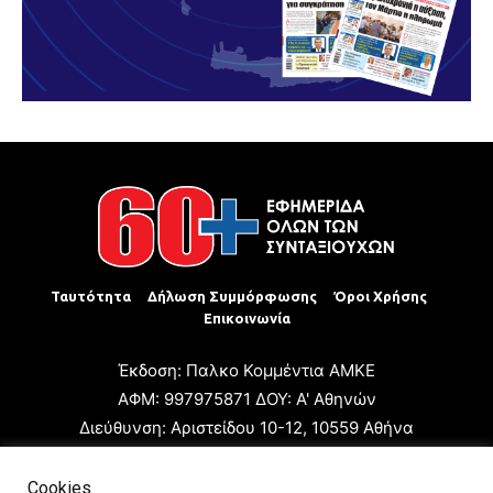
Ταυτότητα
Δήλωση Συμμόρφωσης
Όροι Χρήσης
Επικοινωνία
Έκδοση: Παλκο Κομμέντια ΑΜΚΕ
ΑΦΜ: 997975871 ΔΟΥ: Α' Αθηνών
Διεύθυνση: Αριστείδου 10-12, 10559 Αθήνα
Τηλ: +30 210 3223680
Email: giannis.papageorgioy@gmail.com
Cookies