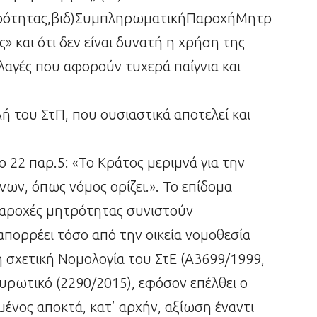
ρότητας,βιδ)ΣυμπληρωματικήΠαροχήΜητρ
» και ότι δεν είναι δυνατή η χρήση της
αγές που αφορούν τυχερά παίγνια και
 του ΣτΠ, που ουσιαστικά αποτελεί και
 22 παρ.5: «Το Κράτος μεριμνά για την
ων, όπως νόμος ορίζει.». Το επίδομα
ι παροχές μητρότητας συνιστούν
πορρέει τόσο από την οικεία νομοθεσία
η σχετική Νομολογία του ΣτΕ (Α3699/1999,
υρωτικό (2290/2015), εφόσον επέλθει ο
μένος αποκτά, κατ’ αρχήν, αξίωση έναντι