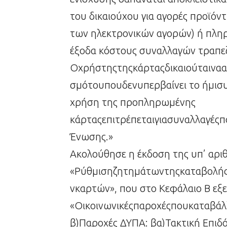
του δικαιούχου για αγορές προϊό
των ηλεκτρονικών αγορών) ή πληρ
έξοδα κόστους συναλλαγών τραπεζ
Οχρήστηςτηςκάρταςδικαιούταινα
σμότουπουδενυπερβαίνει το ήμισυ 
χρήση της προπληρωμένης
κάρταςεπιτρέπεταιγιασυναλλαγές
Ένωσης.»
Ακολούθησε η έκδοση της υπ’ αρι
«Ρύθμισηζητημάτωντηςκαταβολ
νκαρτών», που στο Κεφάλαιο Β εξε
«Οικοινωνικέςπαροχέςπουκαταβάλ
β)Παροχές ΔΥΠΑ: βα)Τακτική Επιδό