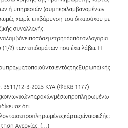
ντων ή υπηρεσιών (συμπεριλαμβανομένων
ωμές χωρίς επιβάρυνση του δικαιούχου με
ικής συναλλαγής.
αναλαμβάνειποσόσεμετρητάαπότονλογαρια
(1/2) των επιδομάτων που έχει λάβει. Η
πουπραγματοποιούνταιεντόςτηςΕυρωπαϊκής
θ. 3511/12-3-2025 ΚΥΑ (ΦΕΚΒ 1177)
ήςκοινωνικώνπαροχώνμέσωπροπληρωμένω
ιδίκευσε ότι
λονταισεπροπληρωμένεςκάρτεςείναιοιεξής:
τηση Ανεργίας, (…)