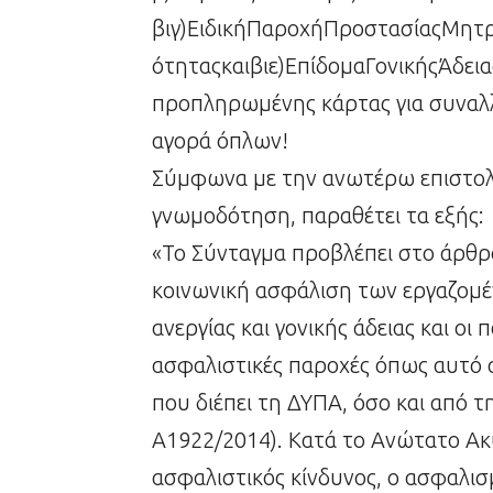
βιγ)ΕιδικήΠαροχήΠροστασίαςΜητ
ότηταςκαιβιε)ΕπίδομαΓονικήςΆδειας
προπληρωμένης κάρτας για συναλλ
αγορά όπλων!
Σύμφωνα με την ανωτέρω επιστολή
γνωμοδότηση, παραθέτει τα εξής:
«Το Σύνταγμα προβλέπει στο άρθρο
κοινωνική ασφάλιση των εργαζομέν
ανεργίας και γονικής άδειας και ο
ασφαλιστικές παροχές όπως αυτό α
που διέπει τη ΔΥΠΑ, όσο και από τ
Α1922/2014). Κατά το Ανώτατο Ακ
ασφαλιστικός κίνδυνος, ο ασφαλισ