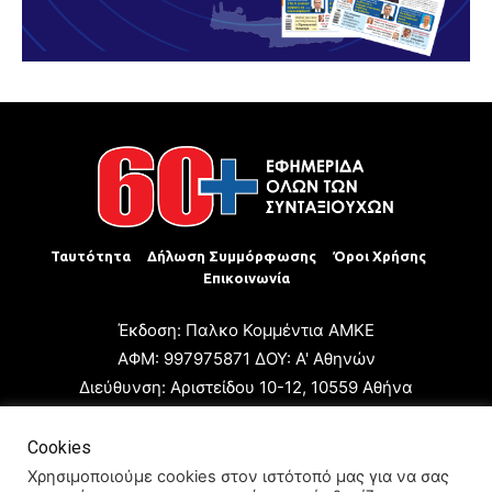
Ταυτότητα
Δήλωση Συμμόρφωσης
Όροι Χρήσης
Επικοινωνία
Έκδοση: Παλκο Κομμέντια ΑΜΚΕ
ΑΦΜ: 997975871 ΔΟΥ: Α' Αθηνών
Διεύθυνση: Αριστείδου 10-12, 10559 Αθήνα
Τηλ: +30 210 3223680
Email: giannis.papageorgioy@gmail.com
Cookies
Ιδιοκτήτης: Παλκο Κομμέντια ΑΜΚΕ
Χρησιμοποιούμε cookies στον ιστότοπό μας για να σας