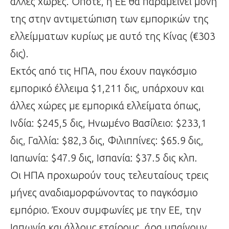
άλλες χώρες. Οπότε, η ΕΕ θα παραμείνει μόνη
της στην αντιμετώπιση των εμπορικών της
ελλείμματων κυρίως με αυτό της Κίνας (€303
δις).
Εκτός από τις ΗΠΑ, που έχουν παγκόσμιο
εμπορικό έλλειμα $1,211 δις, υπάρχουν και
άλλες χώρες με εμπορικά ελλείματα όπως,
Ινδία: $245,5 δις, Ηνωμένο Βασίλειο: $233,1
δις, Γαλλία: $82,3 δις, Φιλιππίνες: $65.9 δις,
Ιαπωνία: $47.9 δις, Ισπανία: $37.5 δις κλπ.
Οι ΗΠΑ προχωρούν τους τελευταίους τρεις
μήνες αναδιαμορφώνοντας το παγκόσμιο
εμπόριο. Έχουν συμφωνίες με την ΕΕ, την
Ιαπωνία και άλλους εταίρους, άρα μπαίνουν