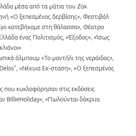
λάδα μέσα από τα μάτια του Ζακ
κηνή «Ο ξεπεσμένος δερβίσης», Φεστιβάλ
ίγο κατεβήκαμε στη θάλασσα», Θέατρο
Ελλάδα ένας Πολιτισμός, «Έξοδος», «Ίσως
κλιάνοι»
πικά άλμπουμ «Το μαντήλι της νεράιδας»,
’sDelos”, «Nέκυια Εκ-σταση», «Ο ξεπεσμένος
ες που κυκλοφόρησαν στις εκδόσεις
αν BillieHoliday», «Πωλούνται δάκρυα