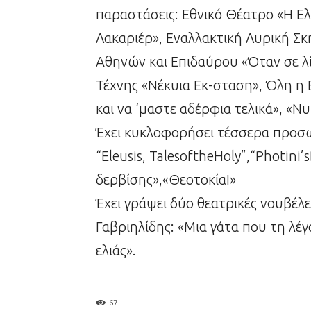
παραστάσεις: Εθνικό Θέατρο «Η Ελ
Λακαριέρ», Εναλλακτική Λυρική Σ
Αθηνών και Επιδαύρου «Όταν σε λ
Τέχνης «Νέκυια Εκ-σταση», Όλη η 
και να ‘μαστε αδέρφια τελικά», «Νυ
Έχει κυκλοφορήσει τέσσερα προσω
“Eleusis, TalesoftheHoly”,“Photini
δερβίσης»,«ΘεοτοκίαΙ»
Έχει γράψει δύο θεατρικές νουβέλ
Γαβριηλίδης: «Μια γάτα που τη λέγ
ελιάς».
67