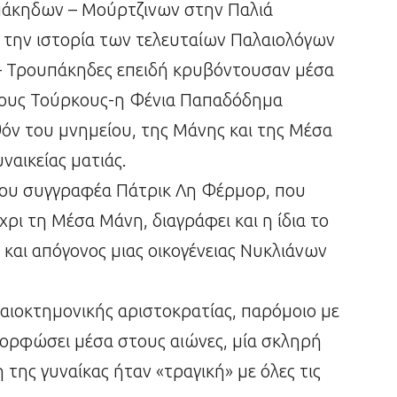
άκηδων – Μούρτζινων στην Παλιά
την ιστορία των τελευταίων Παλαιολόγων
– Τρουπάκηδες επειδή κρυβόντουσαν μέσα
τους Τούρκους-η Φένια Παπαδόδημα
θόν του μνημείου, της Μάνης και της Μέσα
ναικείας ματιάς.
λου συγγραφέα Πάτρικ Λη Φέρμορ, που
ι τη Μέσα Μάνη, διαγράφει και η ίδια το
 και απόγονος μιας οικογένειας Νυκλιάνων
γαιοκτημονικής αριστοκρατίας, παρόμοιο με
μορφώσει μέσα στους αιώνες, μία σκληρή
 της γυναίκας ήταν «τραγική» με όλες τις