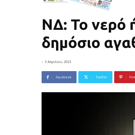
ΝΔ: Το νερό ή
δημόσιο αγα
-
3 Απριλίου, 2023
Facebook
Twitter
Pin