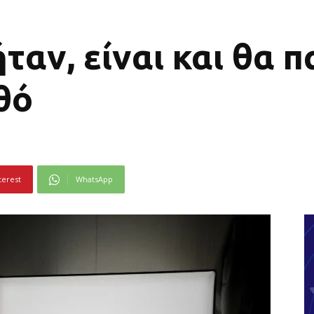
ταν, είναι και θα 
θό
terest
WhatsApp