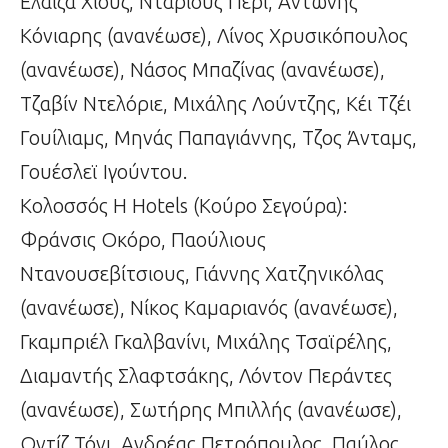
Ελάιζα Χιούζ, Ντάριους Πέρι, Αντώνης
Κόνιαρης (ανανέωσε), Λίνος Χρυσικόπουλος
(ανανέωσε), Νάσος Μπαζίνας (ανανέωσε),
Τζαβίν Ντελόριε, Μιχάλης Λούντζης, Κέι Τζέι
Γουίλιαμς, Μηνάς Παπαγιάννης, Τζος Άνταμς,
Γουέσλεϊ Ιγούντου.
Κολοσσός H Hotels (Κούρο Σεγούρα):
Φράνσις Οκόρο, Παούλιους
Ντανουσεβίτσιους, Γιάννης Χατζηνικόλας
(ανανέωσε), Νίκος Καμαριανός (ανανέωσε),
Γκαμπριέλ Γκαλβανίνι, Μιχάλης Τσαϊρέλης,
Διαμαντής Σλαφτσάκης, Λόντον Περάντες
(ανανέωσε), Σωτήρης Μπιλλής (ανανέωσε),
Οντίζ Τόνι, Ανδρέας Πετρόπουλος, Παύλος