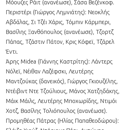
Μόουζες Ράιτ (ανανέωσε), Σάσα Βεζένκοφ.
Περιστέρι (Γιώργος Λημνιάτης): Νεοκλής
Αβδάλας, Σι Τζέι Χάρις, Τόμπιν Κάρμπερι,
Βασίλης Ξανθόπουλος (ανανέωσε), Τζορτζ
Πάπας, Τζάστιν Πάτον, Κρις Κόφεϊ, Τζάρελ
Έντι.
Άρης Midea (Γιάννης Καστρίτης): Λάντερς
Νόλεϊ, Νέιθαν Λαζέφσκι, Λευτέρης
Μαντζούκας (δανεικός), Γιώργος Γκιουζέλης,
Ντέιβιντ Ντε Τζούλιους, Μάνος Χατζηδάκης,
Μάικ Μάιλς, Λευτέρης Μποχωρίδης, Ντιμόι
Χοτζ, Βασίλης Τολιόπουλος (ανανέωσε).
Προμηθέας Πάτρας (Ηλίας Παπαθεοδώρου):