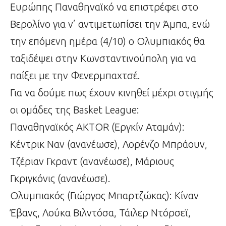
Ευρώπης Παναθηναϊκό να επιστρέφει στο
Βερολίνο για ν’ αντιμετωπίσει την Άμπα, ενώ
την επόμενη ημέρα (4/10) ο Ολυμπιακός θα
ταξιδέψει στην Κωνσταντινούπολη για να
παίξει με την Φενερμπαχτσέ.
Για να δούμε πως έχουν κινηθεί μέχρι στιγμής
οι ομάδες της Basket League:
Παναθηναϊκός AKTOR (Εργκίν Αταμάν):
Κέντρικ Ναν (ανανέωσε), Λορένζο Μπράουν,
Τζέριαν Γκραντ (ανανέωσε), Μάριους
Γκριγκόνις (ανανέωσε).
Ολυμπιακός (Γιώργος Μπαρτζώκας): Κίναν
Έβανς, Λούκα Βιλντόσα, Τάιλερ Ντόρσεϊ,