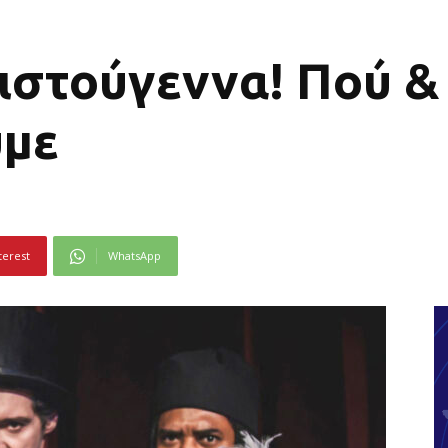
ιστούγεννα! Πού &
υμε
terest
WhatsApp