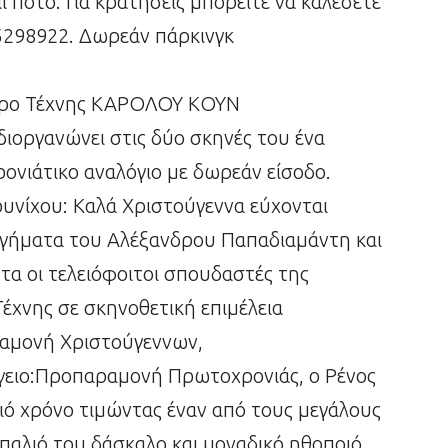
 ποτό. Για κρατήσεις μπορείτε να καλέσετε
298922. Δωρεάν πάρκινγκ
ατρο Τέχνης ΚΑΡΟΛΟΥ ΚΟΥΝ
διοργανώνει στις δύο σκηνές του ένα
ρονιάτικο αναλόγιο με δωρεάν είσοδο.
ρυνίχου: Καλά Χριστούγεννα εύχονται
ιηγήματα του Αλέξανδρου Παπαδιαμάντη και
α οι τελειόφοιτοι σπουδαστές της
έχνης σε σκηνοθετική επιμέλεια
αμονή Χριστούγεννων,
όγειο:Προπαραμονή Πρωτοχρονιάς, ο Ρένος
ιό χρόνο τιμώντας έναν από τους μεγάλους
παλιό του δάσκαλο και μοναδικό ηθοποιό