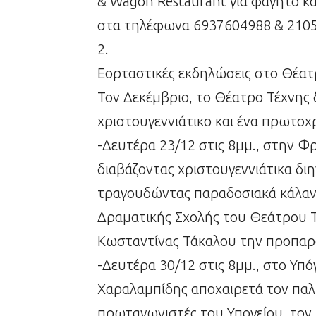
& Wagon Restaurant για φαγητό και
στα τηλέφωνα 6937604988 & 2105
2.
Εορταστικές εκδηλώσεις στο Θέ
Τον Δεκέμβριο, το Θέατρο Τέχνης 
χριστουγεννιάτικο και ένα πρωτοχ
-Δευτέρα 23/12 στις 8μμ., στην Φ
διαβάζοντας χριστουγεννιάτικα δ
τραγουδώντας παραδοσιακά κάλαντ
Δραματικής Σχολής του Θεάτρου Τ
Κωσταντίνας Τάκαλου την προπαρ
-Δευτέρα 30/12 στις 8μμ., στο Υπ
Χαραλαμπίδης αποχαιρετά τον παλ
πρωταγωνιστές του Υπογείου, τον 