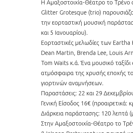
Η Αμαξοστοιχία-Θέατρο το Τρένο 
Glitter Grotesque (trio) παρουσιά
την εορταστική μουσική παράσταση
και 5 Ιανουαρίου).
Εορταστικές μελωδίες των Eartha Kit
Dean Martin, Brenda Lee, Louis A
Tom Waits κ.ά. Ένα μουσικό ταξίδι
ατμόσφαιρα της χρυσής εποχής το
γιορτινών αναμνήσεων.
Παραστάσεις: 22 και 29 Δεκεμβρίου
Γενική Είσοδος 16€ (προαιρετικά: κ
Διάρκεια παράστασης: 120 λεπτά (μ
Στην Αμαξοστοιχία-Θέατρο το Τρέ