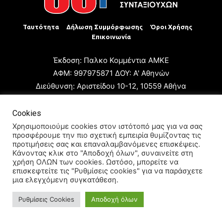
Ταυτότητα
Δήλωση Συμμόρφωσης
Όροι Χρήσης
Επικοινωνία
Έκδοση: Παλκο Κομμέντια ΑΜΚΕ
ΑΦΜ: 997975871 ΔΟΥ: Α' Αθηνών
Διεύθυνση: Αριστείδου 10-12, 10559 Αθήνα
Τηλ: +30 210 3223680
Email: giannis.papageorgioy@gmail.com
Cookies
Ιδιοκτήτης: Παλκο Κομμέντια ΑΜΚΕ
Χρησιμοποιούμε cookies στον ιστότοπό μας για να σας
προσφέρουμε την πιο σχετική εμπειρία θυμίζοντας τις
Διευθυντής: Ιωάννης Παπαγεωργίου
προτιμήσεις σας και επαναλαμβανόμενες επισκέψεις.
Διευθυντής Σύνταξης: Μαρία Καραολάνη
Κάνοντας κλικ στο "Αποδοχή όλων", συναινείτε στη
χρήση ΟΛΩΝ των cookies. Ωστόσο, μπορείτε να
Διαχειριστής και Δικαιούχος ονόματος τομέα: Ιωάννης
επισκεφτείτε τις "Ρυθμίσεις cookies" για να παράσχετε
Παπαγεωργίου
μια ελεγχόμενη συγκατάθεση.
Ρυθμίσεις Cookies
Αποδοχή όλων
© 2024 All Rights Reserved.