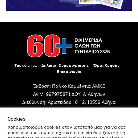
Ταυτότητα
Δήλωση Συμμόρφωσης
Όροι Χρήσης
Επικοινωνία
Έκδοση: Παλκο Κομμέντια ΑΜΚΕ
ΑΦΜ: 997975871 ΔΟΥ: Α' Αθηνών
Διεύθυνση: Αριστείδου 10-12, 10559 Αθήνα
Τηλ: +30 210 3223680
Email: giannis.papageorgioy@gmail.com
Cookies
Ιδιοκτήτης: Παλκο Κομμέντια ΑΜΚΕ
Χρησιμοποιούμε cookies στον ιστότοπό μας για να σας
προσφέρουμε την πιο σχετική εμπειρία θυμίζοντας τις
Διευθυντής: Ιωάννης Παπαγεωργίου