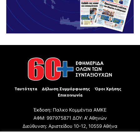
Ταυτότητα
Δήλωση Συμμόρφωσης
Όροι Χρήσης
Επικοινωνία
Έκδοση: Παλκο Κομμέντια ΑΜΚΕ
ΑΦΜ: 997975871 ΔΟΥ: Α' Αθηνών
Διεύθυνση: Αριστείδου 10-12, 10559 Αθήνα
Τηλ: +30 210 3223680