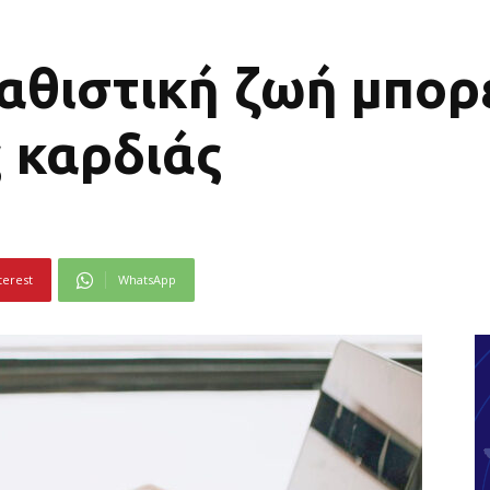
αθιστική ζωή μπορε
ς καρδιάς
terest
WhatsApp