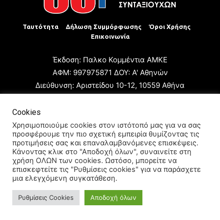
Ταυτότητα
Δήλωση Συμμόρφωσης
Όροι Χρήσης
Επικοινωνία
Έκδοση: Παλκο Κομμέντια ΑΜΚΕ
ΑΦΜ: 997975871 ΔΟΥ: Α' Αθηνών
Διεύθυνση: Αριστείδου 10-12, 10559 Αθήνα
Τηλ: +30 210 3223680
Email: giannis.papageorgioy@gmail.com
Cookies
Ιδιοκτήτης: Παλκο Κομμέντια ΑΜΚΕ
Χρησιμοποιούμε cookies στον ιστότοπό μας για να σας
προσφέρουμε την πιο σχετική εμπειρία θυμίζοντας τις
Διευθυντής: Ιωάννης Παπαγεωργίου
προτιμήσεις σας και επαναλαμβανόμενες επισκέψεις.
Διευθυντής Σύνταξης: Μαρία Καραολάνη
Κάνοντας κλικ στο "Αποδοχή όλων", συναινείτε στη
χρήση ΟΛΩΝ των cookies. Ωστόσο, μπορείτε να
Διαχειριστής και Δικαιούχος ονόματος τομέα: Ιωάννης
επισκεφτείτε τις "Ρυθμίσεις cookies" για να παράσχετε
Παπαγεωργίου
μια ελεγχόμενη συγκατάθεση.
Ρυθμίσεις Cookies
Αποδοχή όλων
© 2024 All Rights Reserved.