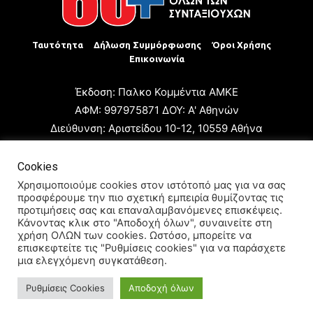
Ταυτότητα
Δήλωση Συμμόρφωσης
Όροι Χρήσης
Επικοινωνία
Έκδοση: Παλκο Κομμέντια ΑΜΚΕ
ΑΦΜ: 997975871 ΔΟΥ: Α' Αθηνών
Διεύθυνση: Αριστείδου 10-12, 10559 Αθήνα
Τηλ: +30 210 3223680
Email: giannis.papageorgioy@gmail.com
Cookies
Ιδιοκτήτης: Παλκο Κομμέντια ΑΜΚΕ
Χρησιμοποιούμε cookies στον ιστότοπό μας για να σας
προσφέρουμε την πιο σχετική εμπειρία θυμίζοντας τις
Διευθυντής: Ιωάννης Παπαγεωργίου
προτιμήσεις σας και επαναλαμβανόμενες επισκέψεις.
Διευθυντής Σύνταξης: Μαρία Καραολάνη
Κάνοντας κλικ στο "Αποδοχή όλων", συναινείτε στη
χρήση ΟΛΩΝ των cookies. Ωστόσο, μπορείτε να
Διαχειριστής και Δικαιούχος ονόματος τομέα: Ιωάννης
επισκεφτείτε τις "Ρυθμίσεις cookies" για να παράσχετε
Παπαγεωργίου
μια ελεγχόμενη συγκατάθεση.
Ρυθμίσεις Cookies
Αποδοχή όλων
© 2024 All Rights Reserved.