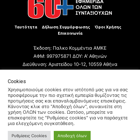
Ταυτότητα
Δήλωση Συμμόρφωσης
Όροι Χρήσης
Επικοινωνία
Έκδοση: Παλκο Κομμέντια ΑΜΚΕ
ΑΦΜ: 997975871 ΔΟΥ: Α' Αθηνών
Διεύθυνση: Αριστείδου 10-12, 10559 Αθήνα
Τηλ: +30 210 3223680
Email: giannis.papageorgioy@gmail.com
Cookies
Ιδιοκτήτης: Παλκο Κομμέντια ΑΜΚΕ
Χρησιμοποιούμε cookies στον ιστότοπό μας για να σας
προσφέρουμε την πιο σχετική εμπειρία θυμίζοντας τις
Διευθυντής: Ιωάννης Παπαγεωργίου
προτιμήσεις σας και επαναλαμβανόμενες επισκέψεις.
Διευθυντής Σύνταξης: Μαρία Καραολάνη
Κάνοντας κλικ στο "Αποδοχή όλων", συναινείτε στη
χρήση ΟΛΩΝ των cookies. Ωστόσο, μπορείτε να
Διαχειριστής και Δικαιούχος ονόματος τομέα: Ιωάννης
επισκεφτείτε τις "Ρυθμίσεις cookies" για να παράσχετε
Παπαγεωργίου
μια ελεγχόμενη συγκατάθεση.
Ρυθμίσεις Cookies
Αποδοχή όλων