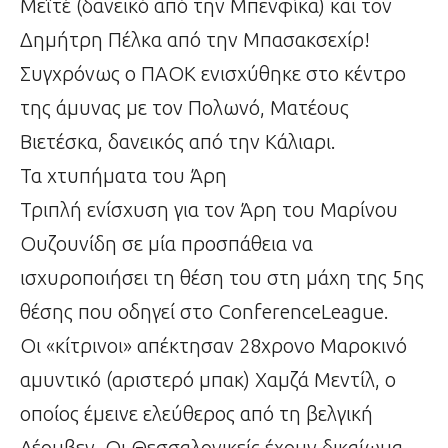
Μεϊτέ (δανεικό από την Μπενφίκα) και τον
Δημήτρη Πέλκα από την Μπασακσεχίρ!
Συγχρόνως ο ΠΑΟΚ ενισχύθηκε στο κέντρο
της άμυνας με τον Πολωνό, Ματέους
Βιετέσκα, δανεικός από την Κάλιαρι.
Τα χτυπήματα του Άρη
Τριπλή ενίσχυση για τον Άρη του Μαρίνου
Ουζουνίδη σε μία προσπάθεια να
ισχυροποιήσει τη θέση του στη μάχη της 5ης
θέσης που οδηγεί στο ConferenceLeague.
Οι «κίτρινοι» απέκτησαν 28χρονο Μαροκινό
αμυντικό (αριστερό μπακ) Χαμζά Μεντίλ, ο
οποίος έμεινε ελεύθερος από τη βελγική
Λέουβεν. Οι Θεσσαλονικείς έχουν δικαίωμα