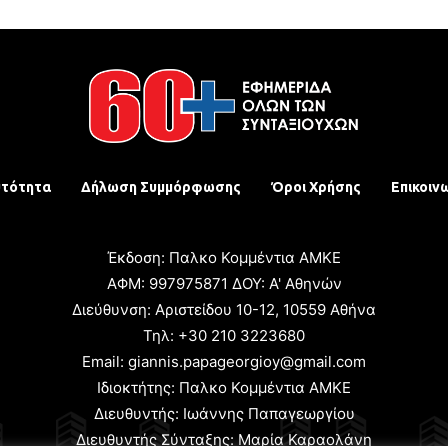
υτότητα
Δήλωση Συμμόρφωσης
Όροι Χρήσης
Επικοιν
Έκδοση: Παλκο Κομμέντια ΑΜΚΕ
ΑΦΜ: 997975871 ΔΟΥ: Α' Αθηνών
Διεύθυνση: Αριστείδου 10-12, 10559 Αθήνα
Τηλ: +30 210 3223680
Email: giannis.papageorgioy@gmail.com
Ιδιοκτήτης: Παλκο Κομμέντια ΑΜΚΕ
Διευθυντής: Ιωάννης Παπαγεωργίου
Διευθυντής Σύνταξης: Μαρία Καραολάνη