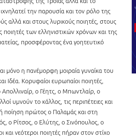
 καταστροφής της Τροίας αλλά και το
ιχνηλατεί την παρουσία και τον ρόλο της
ύς αλλά και στους λυρικούς ποιητές, στους
ς ποιητές των ελληνιστικών χρόνων και της
μματείας, προσφέροντας ένα γοητευτικό
ναι μόνο η πανέμορφη μοιραία γυναίκα του
αι Ιδέα. Κορυφαίοι ευρωπαίοι ποιητές,
 Απολλιναίρ, ο Γέητς, ο Μπωντλαίρ, ο
λοί υμνούν το κάλλος, τις περιπέτειες και
κή ποίηση πρώτος ο Παλαμάς και στη
ός, ο Ρίτσος, ο Ελύτης, ο Σινόπουλος, ο
ι και νεότεροι ποιητές πήραν στον στίχο