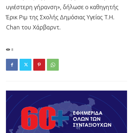
υγιέστερη γήρανση», δήλωσε ο καθηγητής
Έρικ Ριμ της Σχολής Δημόσιας Υγείας T.H.
Chan του Χάρβαρντ.
8