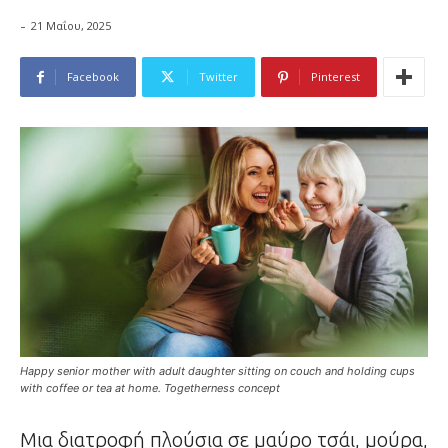
-
21 Μαΐου, 2025
Facebook
Twitter
Pinterest
Happy senior mother with adult daughter sitting on couch and holding cups
with coffee or tea at home. Togetherness concept
Μια διατροφή πλούσια σε μαύρο τσάι, μούρα,