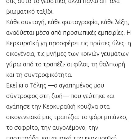
σας αυτό το γευστικό, αλλά πάνω απ’ όλα
βιωματικό ταξίδι.
Κάθε συνταγή, κάθε φωτογραφία, κάθε λέξη,
αναδύεται μέσα από προσωπικές εμπειρίες. Η
Κερκυραϊκή γη προσφέρει τις πρώτες ύλες· η
οικογένεια, τις μνήμες των κοινών γευμάτων
γύρω από το τραπέζι· οι φίλοι, τη θαλπωρή
και τη συντροφικότητα.
Εκεί κι ο Τόλης —ο αγαπημένος μου
σύντροφος στη ζωή— που γεύτηκε και
αγάπησε την Κερκυραϊκή κουζίνα στα
οικογενειακά μας τραπέζια: το ψάρι μπιάνκο,
το σοφρίτο, την αυγολέμονο, την
παστιτσάδα, και φυσικά την κερκυραϊκή