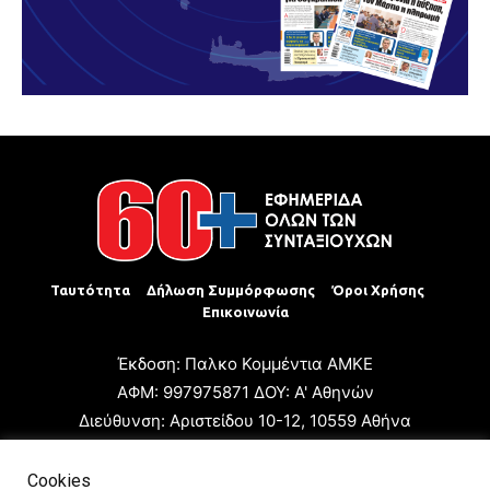
Ταυτότητα
Δήλωση Συμμόρφωσης
Όροι Χρήσης
Επικοινωνία
Έκδοση: Παλκο Κομμέντια ΑΜΚΕ
ΑΦΜ: 997975871 ΔΟΥ: Α' Αθηνών
Διεύθυνση: Αριστείδου 10-12, 10559 Αθήνα
Τηλ: +30 210 3223680
Email: giannis.papageorgioy@gmail.com
Cookies