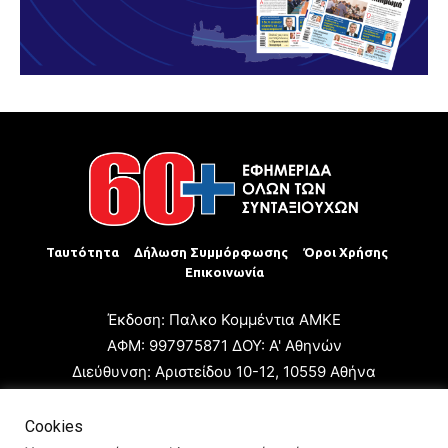
Ταυτότητα
Δήλωση Συμμόρφωσης
Όροι Χρήσης
Επικοινωνία
Έκδοση: Παλκο Κομμέντια ΑΜΚΕ
ΑΦΜ: 997975871 ΔΟΥ: Α' Αθηνών
Διεύθυνση: Αριστείδου 10-12, 10559 Αθήνα
Τηλ: +30 210 3223680
Email: giannis.papageorgioy@gmail.com
Cookies