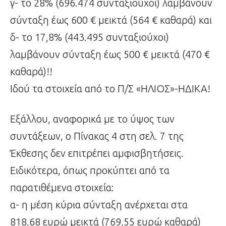
γ- το 28% (696.474 συνταξιούχοι) λαμβάνουν
σύνταξη έως 600 € μεικτά (564 € καθαρά) και
δ- το 17,8% (443.495 συνταξιούχοι)
λαμβάνουν σύνταξη έως 500 € μεικτά (470 €
καθαρά)!!
Ιδού τα στοιχεία από το Π/Σ «ΗΛΙΟΣ»-ΗΔΙΚΑ!
Εξάλλου, αναφορικά με το ύψος των
συντάξεων, ο Πίνακας 4 στη σελ. 7 της
Έκθεσης δεν επιτρέπει αμφισβητήσεις.
Ειδικότερα, όπως προκύπτει από τα
παρατιθέμενα στοιχεία:
α- η μέση κύρια σύνταξη ανέρχεται στα
818,68 ευρώ μεικτά (769,55 ευρώ καθαρά)