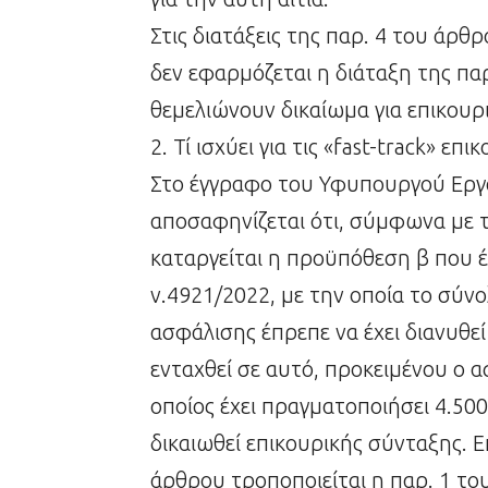
Στις διατάξεις της παρ. 4 του άρθ
δεν εφαρμόζεται η διάταξη της πα
θεμελιώνουν δικαίωμα για επικουρι
2. Τί ισχύει για τις «fast-track» επι
Στο έγγραφο του Υφυπουργού Εργα
αποσαφηνίζεται ότι, σύμφωνα με τι
καταργείται η προϋπόθεση β που έ
ν.4921/2022, με την οποία το σύν
ασφάλισης έπρεπε να έχει διανυθε
ενταχθεί σε αυτό, προκειμένου ο α
οποίος έχει πραγματοποιήσει 4.50
δικαιωθεί επικουρικής σύνταξης. Επ
άρθρου τροποποιείται η παρ. 1 το