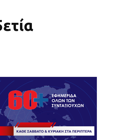
5ετία