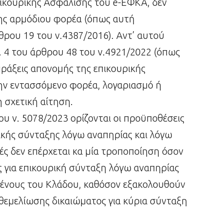
πικουρικής Ασφάλισης του e-ΕΦΚΑ, δεν
σης αρμόδιου φορέα (όπως αυτή
θρου 19 του ν.4387/2016). Αντ’ αυτού
ρ. 4 του άρθρου 48 του ν.4921/2022 (όπως
 πράξεις απονομής της επικουρικής
ην εντασσόμενο φορέα, λογαριασμό ή
η σχετική αίτηση.
του ν. 5078/2023 ορίζονται οι προϋποθέσεις
ικής σύνταξης λόγω αναπηρίας και λόγω
ς δεν επέρχεται κα μία τροποποίηση όσον
 για επικουρική σύνταξη λόγω αναπηρίας
μένους του Κλάδου, καθόσον εξακολουθούν
θεμελίωσης δικαιώματος για κύρια σύνταξη