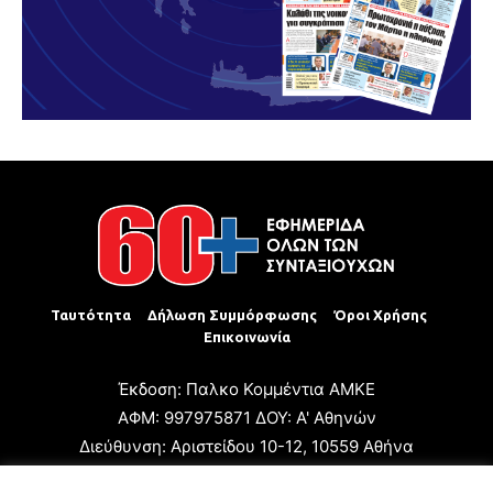
Ταυτότητα
Δήλωση Συμμόρφωσης
Όροι Χρήσης
Επικοινωνία
Έκδοση: Παλκο Κομμέντια ΑΜΚΕ
ΑΦΜ: 997975871 ΔΟΥ: Α' Αθηνών
Διεύθυνση: Αριστείδου 10-12, 10559 Αθήνα
Τηλ: +30 210 3223680