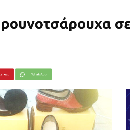
υρουνοτσάρουχα σε
terest
WhatsApp