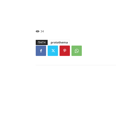
34
ΠΗΓΗ
protothema