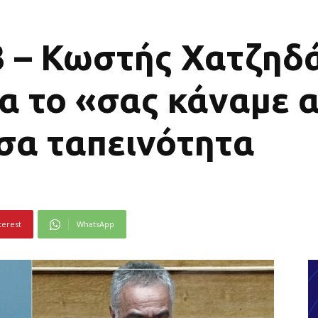
3 – Κωστής Χατζηδ
ια το «σας κάναμε
σα ταπεινότητα
terest
WhatsApp