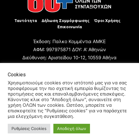
Ταυτότητα
Δήλωση Συμμόρφωσης
Όροι Χρήσης
Επικοινωνία
Έκδοση: Παλκο Κομμέντια ΑΜΚΕ
ΑΦΜ: 997975871 ΔΟΥ: Α' Αθηνών
Διεύθυνση: Αριστείδου 10-12, 10559 Αθήνα
Τηλ: +30 210 3223680
Email: giannis.papageorgioy@gmail.com
Cookies
Ιδιοκτήτης: Παλκο Κομμέντια ΑΜΚΕ
Χρησιμοποιούμε cookies στον ιστότοπό μας για να σας
προσφέρουμε την πιο σχετική εμπειρία θυμίζοντας τις
Διευθυντής: Ιωάννης Παπαγεωργίου
προτιμήσεις σας και επαναλαμβανόμενες επισκέψεις.
Διευθυντής Σύνταξης: Μαρία Καραολάνη
Κάνοντας κλικ στο "Αποδοχή όλων", συναινείτε στη
χρήση ΟΛΩΝ των cookies. Ωστόσο, μπορείτε να
Διαχειριστής και Δικαιούχος ονόματος τομέα: Ιωάννης
επισκεφτείτε τις "Ρυθμίσεις cookies" για να παράσχετε
Παπαγεωργίου
μια ελεγχόμενη συγκατάθεση.
Ρυθμίσεις Cookies
Αποδοχή όλων
© 2024 All Rights Reserved.