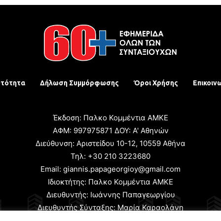
υτότητα
Δήλωση Συμμόρφωσης
Όροι Χρήσης
Επικοιν
Έκδοση: Παλκο Κομμέντια ΑΜΚΕ
ΑΦΜ: 997975871 ΔΟΥ: Α' Αθηνών
Διεύθυνση: Αριστείδου 10-12, 10559 Αθήνα
Τηλ: +30 210 3223680
Email: giannis.papageorgioy@gmail.com
Ιδιοκτήτης: Παλκο Κομμέντια ΑΜΚΕ
Διευθυντής: Ιωάννης Παπαγεωργίου
Διευθυντής Σύνταξης: Μαρία Καραολάνη
χειριστής και Δικαιούχος ονόματος τομέα: Ιωάννης Παπαγεωρ