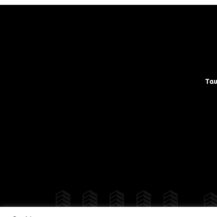
Τα
Δια