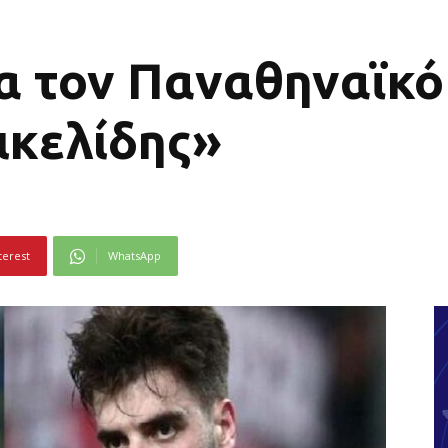
ια τον Παναθηναϊκό
ικελίδης»
terest
WhatsApp