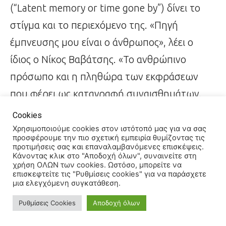
(“Latent memory or time gone by”) δίνει το
στίγμα και το περιεχόμενο της. «Πηγή
έμπνευσης μου είναι ο άνθρωπος», λέει ο
ίδιος ο Νίκος Βαβάτσης. «Το ανθρώπινο
πρόσωπο και η πληθώρα των εκφράσεων
που φέρει ως καταγραφή συναισθημάτων.
Με μία έντονη ροπή προς την αφαίρεση και
Cookies
μέσα από αλληλοεπικαλυπτόμενες πινελιές,
Χρησιμοποιούμε cookies στον ιστότοπό μας για να σας
προσφέρουμε την πιο σχετική εμπειρία θυμίζοντας τις
προσπαθώ να καταγράψω συναισθήματα, με
προτιμήσεις σας και επαναλαμβανόμενες επισκέψεις.
Κάνοντας κλικ στο "Αποδοχή όλων", συναινείτε στη
σκοπό να αναδείξω το πεπερασμένο της
χρήση ΟΛΩΝ των cookies. Ωστόσο, μπορείτε να
επισκεφτείτε τις "Ρυθμίσεις cookies" για να παράσχετε
ύπαρξής μας», επισημαίνει.
μια ελεγχόμενη συγκατάθεση.
Ρυθμίσεις Cookies
Αποδοχή όλων