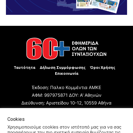
Ταυτότητα
Δήλωση Συμμόρφωσης
Όροι Χρήσης
Επικοινωνία
Έκδοση: Παλκο Κομμέντια ΑΜΚΕ
ΑΦΜ: 997975871 ΔΟΥ: Α' Αθηνών
Διεύθυνση: Αριστείδου 10-12, 10559 Αθήνα
Τηλ: +30 210 3223680
Email: giannis.papageorgioy@gmail.com
Cookies
Ιδιοκτήτης: Παλκο Κομμέντια ΑΜΚΕ
Χρησιμοποιούμε cookies στον ιστότοπό μας για να σας
προσφέρουμε την πιο σχετική εμπειρία θυμίζοντας τις