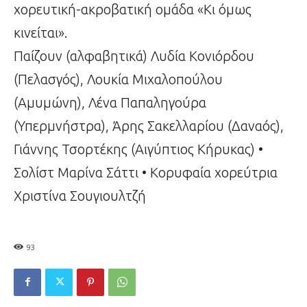
χορευτική-ακροβατική ομάδα «Κι όμως
κινείται».
Παίζουν (αλφαβητικά) Λυδία Κονιόρδου
(Πελασγός), Λουκία Μιχαλοπούλου
(Αμυμώνη), Λένα Παπαληγούρα
(Υπερμνήστρα), Άρης Σακελλαρίου (Δαναός),
Γιάννης Τσορτέκης (Αιγύπτιος Κήρυκας) •
Σολίστ Μαρίνα Σάττι • Κορυφαία χορεύτρια
Χριστίνα Σουγιουλτζή
93