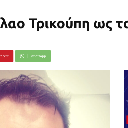
λαο Τρικούπη ως τ
terest
WhatsApp