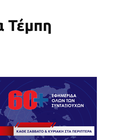
α Τέμπη