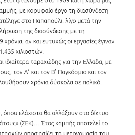
έτσι φτάνουμε στο 1909 και η χώρα μας
γραμμής, με κορυφαίο έργο τη διασύνδεση
ατέληγε στο Παπαπούλι, λίγο μετά την
οκλήρωση της διασύνδεσης με τη
 χρόνια, αν και ευτυχώς οι εργασίες έγιναν
1.435 χιλιοστών.
αι ιδιαίτερα ταραχώδης για την Ελλάδα, με
ς, τον Α’ και τον Β’ Παγκόσμιο και τον
λουθήσουν χρόνια δύσκολα σε πολικό,
, όπου ελάχιστα θα αλλάξουν στο δίκτυο
τους» (ΣΕΚ)… Έτος καμπής αποτελεί το
αταρχών αποφασίζει τη μετονομασία του