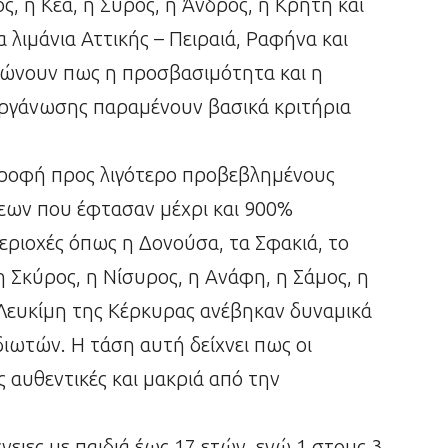
ς, η Κέα, η Σύρος, η Άνδρος, η Κρήτη και
 λιμάνια Αττικής – Πειραιά, Ραφήνα και
αιώνουν πως η προσβασιμότητα και η
γάνωσης παραμένουν βασικά κριτήρια
τροφή προς λιγότερο προβεβλημένους
εων που έφτασαν μέχρι και 900%
περιοχές όπως η Δονούσα, τα Σφακιά, το
 Σκύρος, η Νίσυρος, η Ανάφη, η Σάμος, η
 Λευκίμη της Κέρκυρας ανέβηκαν δυναμικά
ιδιωτών. Η τάση αυτή δείχνει πως οι
 αυθεντικές και μακριά από την
ειες με παιδιά έως 17 ετών, ενώ 1 στους 3