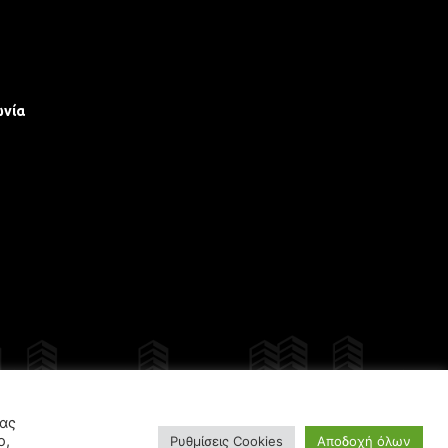
ωνία
γίου
σας
ο,
Ρυθμίσεις Cookies
Αποδοχή όλων