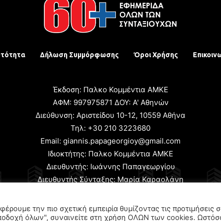
υτότητα
Δήλωση Συμμόρφωσης
Όροι Χρήσης
Επικοιν
Έκδοση: Παλκο Κομμέντια ΑΜΚΕ
ΑΦΜ: 997975871 ΔΟΥ: Α' Αθηνών
Διεύθυνση: Αριστείδου 10-12, 10559 Αθήνα
Τηλ: +30 210 3223680
Email: giannis.papageorgioy@gmail.com
Ιδιοκτήτης: Παλκο Κομμέντια ΑΜΚΕ
Διευθυντής: Ιωάννης Παπαγεωργίου
Διευθυντής Σύνταξης: Μαρία Καραολάνη
χειριστής και Δικαιούχος ονόματος τομέα: Ιωάννης Παπαγεωρ
φέρουμε την πιο σχετική εμπειρία θυμίζοντας τις προτιμήσεις 
ποδοχή όλων", συναινείτε στη χρήση ΟΛΩΝ των cookies. Ωστόσ