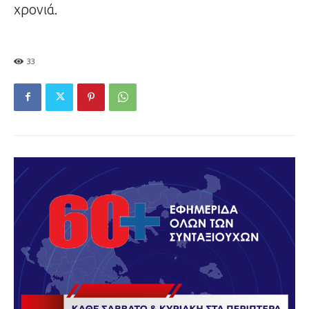
χρονιά.
33