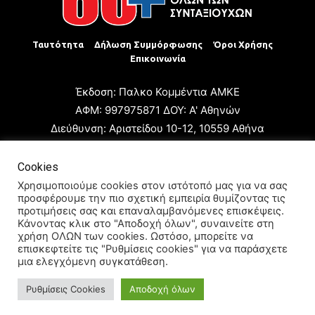
Ταυτότητα
Δήλωση Συμμόρφωσης
Όροι Χρήσης
Επικοινωνία
Έκδοση: Παλκο Κομμέντια ΑΜΚΕ
ΑΦΜ: 997975871 ΔΟΥ: Α' Αθηνών
Διεύθυνση: Αριστείδου 10-12, 10559 Αθήνα
Τηλ: +30 210 3223680
Email: giannis.papageorgioy@gmail.com
Cookies
Ιδιοκτήτης: Παλκο Κομμέντια ΑΜΚΕ
Χρησιμοποιούμε cookies στον ιστότοπό μας για να σας
προσφέρουμε την πιο σχετική εμπειρία θυμίζοντας τις
Διευθυντής: Ιωάννης Παπαγεωργίου
προτιμήσεις σας και επαναλαμβανόμενες επισκέψεις.
Διευθυντής Σύνταξης: Μαρία Καραολάνη
Κάνοντας κλικ στο "Αποδοχή όλων", συναινείτε στη
χρήση ΟΛΩΝ των cookies. Ωστόσο, μπορείτε να
Διαχειριστής και Δικαιούχος ονόματος τομέα: Ιωάννης
επισκεφτείτε τις "Ρυθμίσεις cookies" για να παράσχετε
Παπαγεωργίου
μια ελεγχόμενη συγκατάθεση.
Ρυθμίσεις Cookies
Αποδοχή όλων
© 2024 All Rights Reserved.