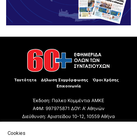
Ταυτότητα
Δήλωση Συμμόρφωσης
Όροι Χρήσης
Επικοινωνία
Έκδοση: Παλκο Κομμέντια ΑΜΚΕ
ΑΦΜ: 997975871 ΔΟΥ: Α' Αθηνών
Διεύθυνση: Αριστείδου 10-12, 10559 Αθήνα
Τηλ: +30 210 3223680
Email: giannis.papageorgioy@gmail.com
Cookies