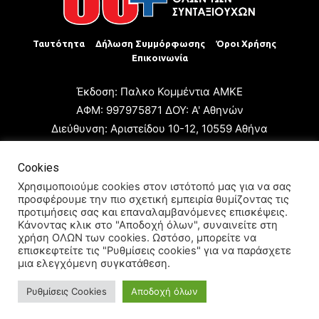
Ταυτότητα
Δήλωση Συμμόρφωσης
Όροι Χρήσης
Επικοινωνία
Έκδοση: Παλκο Κομμέντια ΑΜΚΕ
ΑΦΜ: 997975871 ΔΟΥ: Α' Αθηνών
Διεύθυνση: Αριστείδου 10-12, 10559 Αθήνα
Τηλ: +30 210 3223680
Email: giannis.papageorgioy@gmail.com
Cookies
Ιδιοκτήτης: Παλκο Κομμέντια ΑΜΚΕ
Χρησιμοποιούμε cookies στον ιστότοπό μας για να σας
προσφέρουμε την πιο σχετική εμπειρία θυμίζοντας τις
Διευθυντής: Ιωάννης Παπαγεωργίου
προτιμήσεις σας και επαναλαμβανόμενες επισκέψεις.
Διευθυντής Σύνταξης: Μαρία Καραολάνη
Κάνοντας κλικ στο "Αποδοχή όλων", συναινείτε στη
χρήση ΟΛΩΝ των cookies. Ωστόσο, μπορείτε να
Διαχειριστής και Δικαιούχος ονόματος τομέα: Ιωάννης
επισκεφτείτε τις "Ρυθμίσεις cookies" για να παράσχετε
Παπαγεωργίου
μια ελεγχόμενη συγκατάθεση.
Ρυθμίσεις Cookies
Αποδοχή όλων
© 2024 All Rights Reserved.