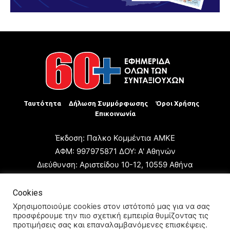
Ταυτότητα
Δήλωση Συμμόρφωσης
Όροι Χρήσης
Επικοινωνία
Έκδοση: Παλκο Κομμέντια ΑΜΚΕ
ΑΦΜ: 997975871 ΔΟΥ: Α' Αθηνών
Διεύθυνση: Αριστείδου 10-12, 10559 Αθήνα
Τηλ: +30 210 3223680
Email: giannis.papageorgioy@gmail.com
Cookies
Ιδιοκτήτης: Παλκο Κομμέντια ΑΜΚΕ
Χρησιμοποιούμε cookies στον ιστότοπό μας για να σας
προσφέρουμε την πιο σχετική εμπειρία θυμίζοντας τις
Διευθυντής: Ιωάννης Παπαγεωργίου
προτιμήσεις σας και επαναλαμβανόμενες επισκέψεις.