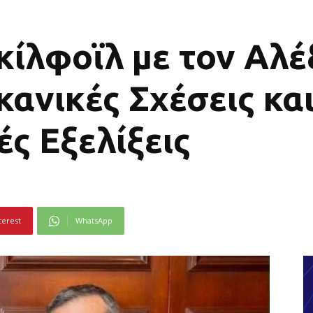
ίλφοϊλ με τον Αλέ
ανικές Σχέσεις κα
ς Εξελίξεις
terest
WhatsApp