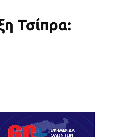
ξη Τσίπρα:
ι