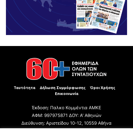
Ταυτότητα
Δήλωση Συμμόρφωσης
Όροι Χρήσης
Επικοινωνία
Έκδοση: Παλκο Κομμέντια ΑΜΚΕ
ΑΦΜ: 997975871 ΔΟΥ: Α' Αθηνών
Διεύθυνση: Αριστείδου 10-12, 10559 Αθήνα
Τηλ: +30 210 3223680