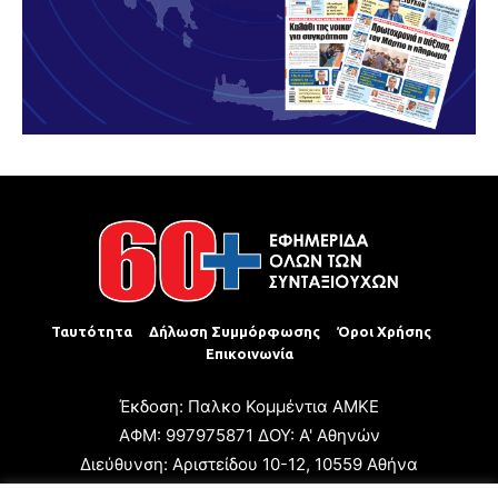
Ταυτότητα
Δήλωση Συμμόρφωσης
Όροι Χρήσης
Επικοινωνία
Έκδοση: Παλκο Κομμέντια ΑΜΚΕ
ΑΦΜ: 997975871 ΔΟΥ: Α' Αθηνών
Διεύθυνση: Αριστείδου 10-12, 10559 Αθήνα
Τηλ: +30 210 3223680